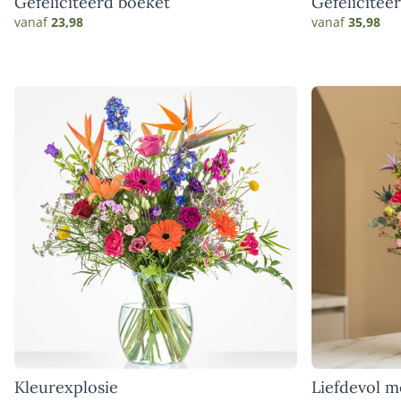
Gefeliciteerd boeket
Gefelicitee
vanaf
23,98
vanaf
35,98
Kleurexplosie
Liefdevol 