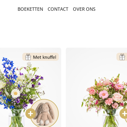
BOEKETTEN
CONTACT
OVER ONS
BEDANKT EN GEBOORTE
ROUW EN CONDOLEANCE
PLUK EN VELDBOEKETTEN
LUXE-CADEAUBOEKETTEN
SEIZOENSBOEKETTEN
ROZEN
BETERSCHAP EN STERKTE
VERJAARDAG EN FELICITATIE
POPULAIRE BOEKETTEN