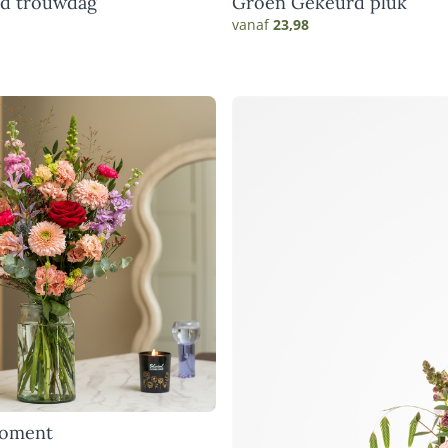
rd trouwdag
Groen Gekeurd pluk
vanaf
23,98
moment