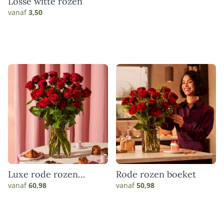
Losse witte rozen
vanaf
3,50
Luxe rode rozen
Rode rozen boeket
boeket
vanaf
60,98
vanaf
50,98