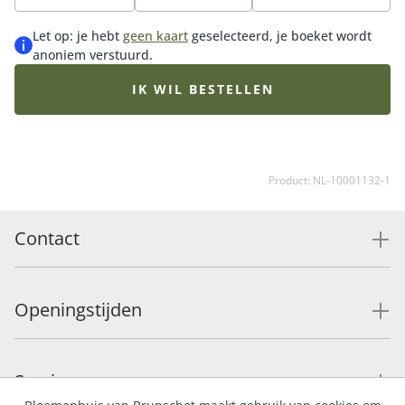
verkrijgbaar in klein, middel en groot en wordt
geleverd exclusief vaas (apart bij te bestellen). De
Let op: je hebt
geen kaart
geselecteerd, je boeket wordt
afgebeelde boeketten zijn een sfeerimpressie van het
anoniem verstuurd.
middelformaat. Het geleverde boeket wordt
persoonlijk samengesteld door de Fleurop bloemist
IK WIL BESTELLEN
met de op dat moment best beschikbare seizoens
bloemen. Hierdoor kan het boeket afwijken van de
getoonde afbeelding.
Product: NL-10001132-1
Contact
Openingstijden
Service