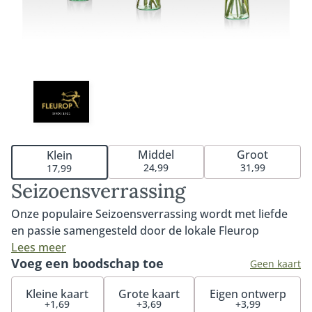
Middel
Groot
Klein
24,99
31,99
17,99
Seizoensverrassing
Onze populaire Seizoensverrassing wordt met liefde
en passie samengesteld door de lokale Fleurop
bloemist. Met de mooiste bloemen van dit moment
Lees meer
Voeg een boodschap toe
creëert de bloemist een leuk boeket om jezelf of
Geen kaart
iemand anders mee te verrassen. De
Kleine kaart
Grote kaart
Eigen ontwerp
Seizoensverrassing wisselt elk seizoen en is
+1,69
+3,69
+3,99