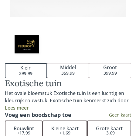
Middel
Groot
Klein
359,99
399,99
299,99
Exotische tuin
Het ovale bloemstuk Exotische tuin is een luchtig en
kleurrijk rouwstuk. Exotische tuin kenmerkt zich door
de warme kleuren en de subtiele exotische en
Lees meer
Voeg een boodschap toe
tropische touch. Een prachtig rouwstuk in een ovale
Geen kaart
vorm voor een mooi en persoonlijk afscheid.
Rouwlint
Kleine kaart
Grote kaart
Verkrijgbaar in 60cm, 80cm of 100cm. Het rouwstuk is
+17,99
+1,69
+3,69