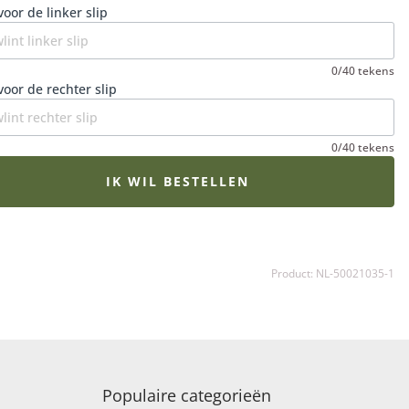
et rouwboeket op het juiste moment wordt bezorgd en
voor de linker slip
e bloemen op hun mooist zijn. Een extra fijne gedachte in
erdrietige periode.
0/40 tekens
voor de rechter slip
0/40 tekens
IK WIL BESTELLEN
Product: NL-50021035-1
Populaire categorieën