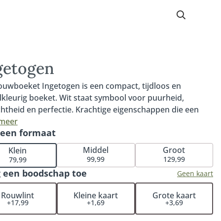
getogen
ouwboeket Ingetogen is een compact, tijdloos en
lkleurig boeket. Wit staat symbool voor puurheid,
htheid en perfectie. Krachtige eigenschappen die een
e vertegenwoordigen en die je terugziet in de dit pure
 meer
 een formaat
oeket. De klassieke en tijdloze uitstraling zorgt ervoor
et rouwboeket Ingetogen past bij elk afscheid. Fijn om te
Middel
Groot
Klein
: iedere bestelling met rouwwerk wordt persoonlijk en
99,99
129,99
79,99
atig gecontroleerd. Hiermee garanderen wij dat het
 een boodschap toe
Geen kaart
tuk volledig naar wens wordt samengesteld. De
loemen worden op een locatie naar keuze (bij een kerk,
Rouwlint
Kleine kaart
Grote kaart
+17,99
+1,69
+3,69
entrum of crematorium). Je hoeft het rouwstuk niet zelf
 halen bij de bloemist. De Fleurop bloemist zorgt ervoor