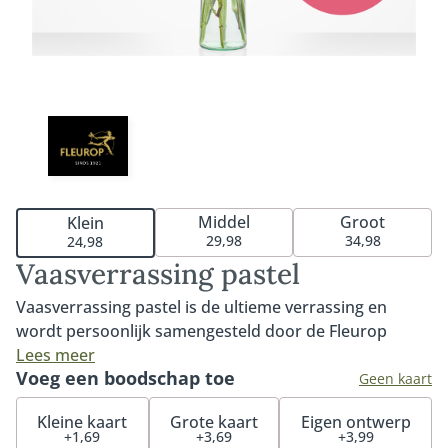
Middel
Groot
Klein
29,98
34,98
24,98
Vaasverrassing pastel
Vaasverrassing pastel is de ultieme verrassing en
wordt persoonlijk samengesteld door de Fleurop
bloemist. De vaasverrassing is een combinatie van een
Lees meer
Voeg een boodschap toe
moderne vaas beschikbaar in 3 formaten - klein,
Geen kaart
middel en groot - met mooie, verse seizoensbloemen
Kleine kaart
Grote kaart
Eigen ontwerp
in pasteltinten. De bloemist kiest de bloemen, snijdt
+1,69
+3,69
+3,99