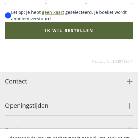
deze voor levering schuin af en levert de bloemen op
water met voeding. Vaasverrassing pastel wordt
Let op: je hebt
geen kaart
geselecteerd, je boeket wordt
geleverd inclusief vaas. De hoogte van de vaas is
anoniem verstuurd.
afhankelijk van het gekozen formaat. Het afgebeelde
boeket is een sfeerimpressie. Het geleverde boeket
IK WIL BESTELLEN
wordt persoonlijk samengesteld door de Fleurop
bloemist met de op dat moment beschikbare
bloemen. Hierdoor kan het boeket afwijken van de
getoonde afbeelding.
Product: NL-10001130-1
Contact
Openingstijden
Service